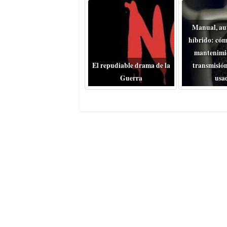
Manual, au
híbrido: cóm
mantenimie
El repudiable drama de la
transmisión
Guerra
usa