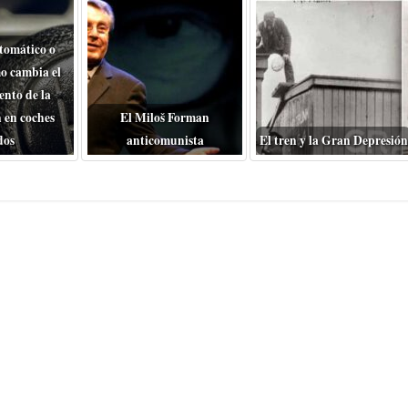
tomático o
o cambia el
nto de la
 en coches
El Miloš Forman
dos
anticomunista
El tren y la Gran Depresión