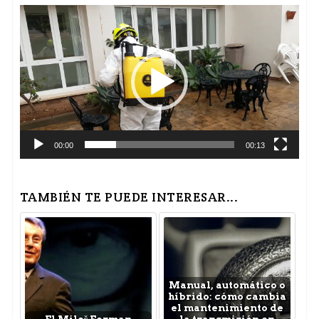
Reproductor
de
vídeo
00:00
00:13
TAMBIÉN TE PUEDE INTERESAR...
Manual, automático o
híbrido: cómo cambia
el mantenimiento de
El Miloš Forman
la transmisión en