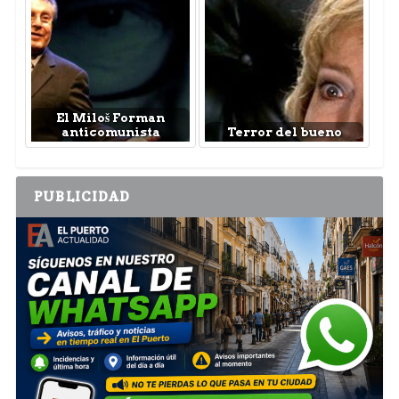
El Miloš Forman
anticomunista
Terror del bueno
PUBLICIDAD