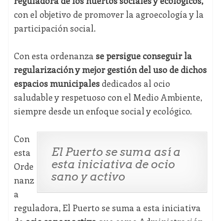
reguladora de los huertos sociales y ecológicos,
con el objetivo de promover la agroecología y la
participación social.
Con esta ordenanza
se persigue conseguir la
regularización y mejor gestión del uso de dichos
espacios municipales
dedicados al ocio
saludable y respetuoso con el Medio Ambiente,
siempre desde un enfoque social y ecológico.
Con
El Puerto se suma así a
esta
esta iniciativa de ocio
Orde
sano y activo
nanz
a
reguladora, El Puerto se suma a esta iniciativa