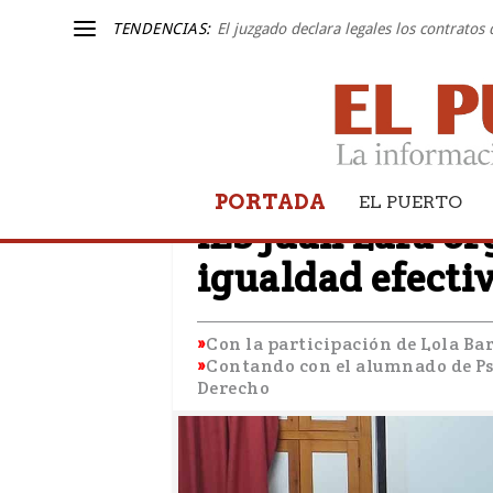
TENDENCIAS:
El juzgado declara legales los contratos
PORTADA
IGUALDAD
EL PUERTO
IES Juan Lara o
igualdad efecti
Con la participación de Lola Ba
Contando con el alumnado de Psi
Derecho