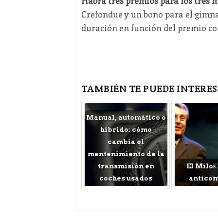
Habrá tres premios para los tres m
Crefondue y un bono para el gimn
duración en función del premio co
TAMBIÉN TE PUEDE INTERES
Manual, automático o
híbrido: cómo
cambia el
mantenimiento de la
transmisión en
El Miloš
coches usados
antico