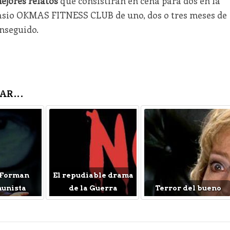
ejores relatos
que consistirán en cena para dos en la
asio OKMAS FITNESS CLUB de uno, dos o tres meses de
nseguido.
AR...
 Forman
El repudiable drama
munista
de la Guerra
Terror del bueno