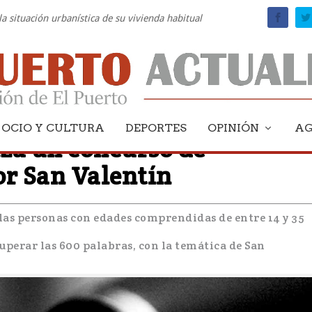
la situación urbanística de su vivienda habitual
OCIO Y CULTURA
DEPORTES
OPINIÓN
A
za un concurso de
or San Valentín
 las personas con edades comprendidas de entre 14 y 35
 superar las 600 palabras, con la temática de San