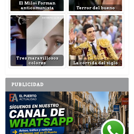
El Miloš Forman
anticomunista
Terror del bueno
Tres maravillosos
colores
La corrida del siglo
PUBLICIDAD