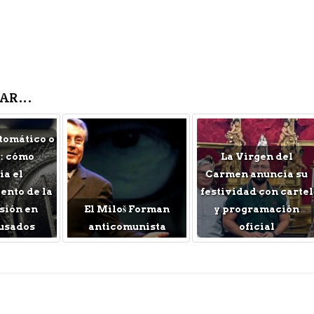
AR...
tomático o
: cómo
La Virgen del
a el
Carmen anuncia su
nto de la
festividad con cartel
sión en
El Miloš Forman
y programación
usados
anticomunista
oficial