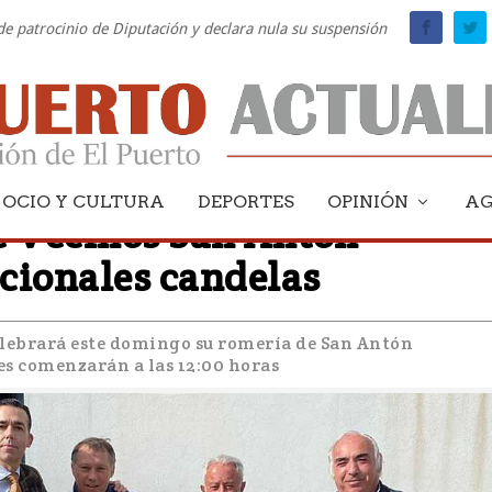
 de patrocinio de Diputación y declara nula su suspensión
OCIO Y CULTURA
DEPORTES
OPINIÓN
A
e Vecinos San Antón
icionales candelas
 celebrará este domingo su romería de San Antón
es comenzarán a las 12:00 horas