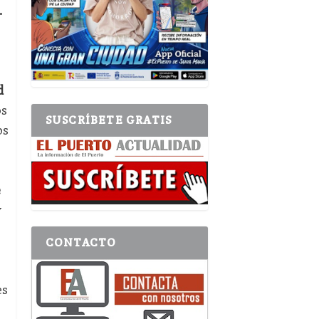
.
d
os
SUSCRÍBETE GRATIS
os
e
y
CONTACTO
es