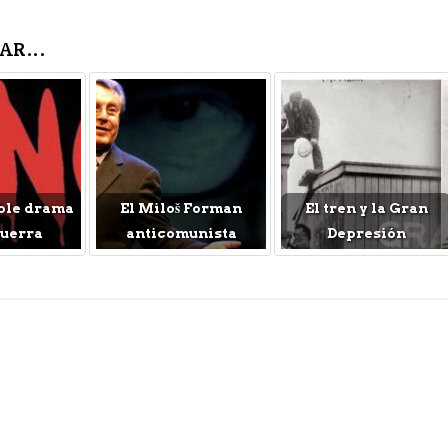
AR...
ble drama
El Miloš Forman
El tren y la Gran
Guerra
anticomunista
Depresión