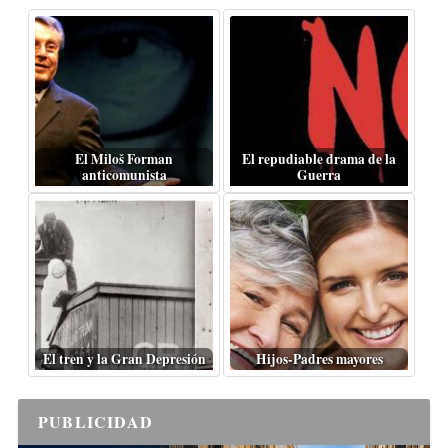
El Miloš Forman
El repudiable drama de la
anticomunista
Guerra
El tren y la Gran Depresión
Hijos-Padres mayores
PUBLICIDAD