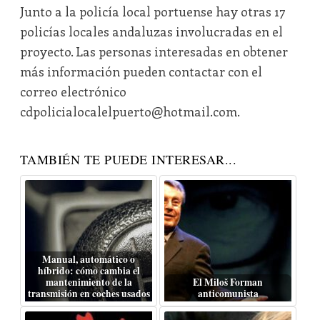
Junto a la policía local portuense hay otras 17
policías locales andaluzas involucradas en el
proyecto. Las personas interesadas en obtener
más información pueden contactar con el
correo electrónico
cdpolicialocalelpuerto@hotmail.com.
TAMBIÉN TE PUEDE INTERESAR...
Manual, automático o
híbrido: cómo cambia el
mantenimiento de la
El Miloš Forman
transmisión en coches usados
anticomunista