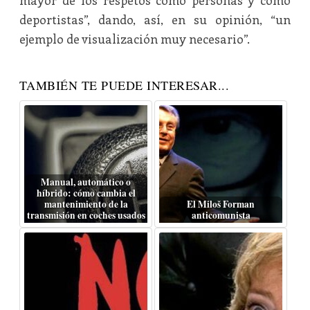
mayor de los respetos como personas y como
deportistas”, dando, así, en su opinión, “un
ejemplo de visualización muy necesario”.
TAMBIÉN TE PUEDE INTERESAR...
Manual, automático o
híbrido: cómo cambia el
mantenimiento de la
El Miloš Forman
transmisión en coches usados
anticomunista