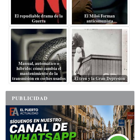
El repudiable drama de la
El Miloš Forman
Guerra
anticomunista
Manual, automático o
híbrido: cómo cambia el
mantenimiento de la
transmisión en coches usados
El tren y la Gran Depresión
PUBLICIDAD