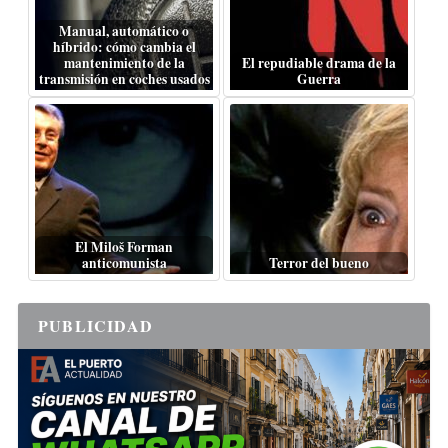
Manual, automático o
híbrido: cómo cambia el
mantenimiento de la
El repudiable drama de la
transmisión en coches usados
Guerra
El Miloš Forman
anticomunista
Terror del bueno
PUBLICIDAD