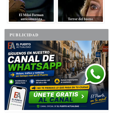
El Miloš Forman
anticomunista
Terror del bueno
PUBLICIDAD