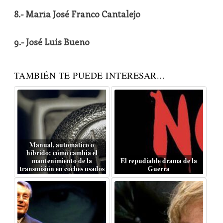
8.- María José Franco Cantalejo
9.- José Luis Bueno
TAMBIÉN TE PUEDE INTERESAR...
Manual, automático o
híbrido: cómo cambia el
mantenimiento de la
El repudiable drama de la
transmisión en coches usados
Guerra