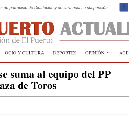
os de patrocinio de Diputación y declara nula su suspensión
OCIO Y CULTURA
DEPORTES
OPINIÓN
AGE
e suma al equipo del PP
laza de Toros