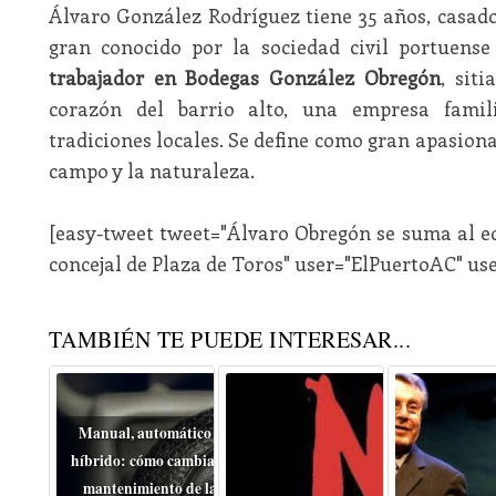
Álvaro González Rodríguez tiene 35 años, casado
gran conocido por la sociedad civil portuens
trabajador en Bodegas González Obregón
, sit
corazón del barrio alto, una empresa famil
tradiciones locales. Se define como gran apasiona
campo y la naturaleza.
[easy-tweet tweet="Álvaro Obregón se suma al e
concejal de Plaza de Toros" user="ElPuertoAC" us
TAMBIÉN TE PUEDE INTERESAR...
Manual, automático o
híbrido: cómo cambia el
mantenimiento de la