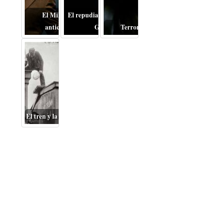
El Miloš Forman
El repudiable drama de la
anticomunista
Guerra
Terror del bueno
El tren y la Gran Depresión