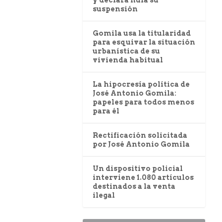
y declara nula su
suspensión
Gomila usa la titularidad
para esquivar la situación
urbanística de su
vivienda habitual
La hipocresía política de
José Antonio Gomila:
papeles para todos menos
para él
Rectificación solicitada
por José Antonio Gomila
Un dispositivo policial
interviene 1.080 artículos
destinados a la venta
ilegal