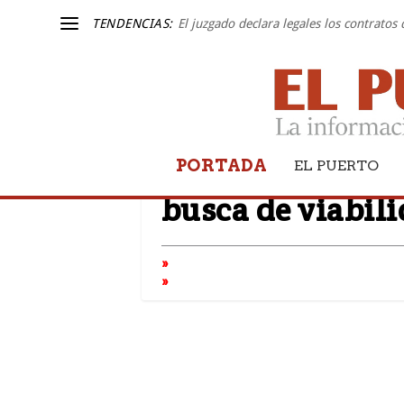
TENDENCIAS:
El juzgado declara legales los contratos
Feprodeca se pre
PORTADA
EL PUERTO
busca de viabil