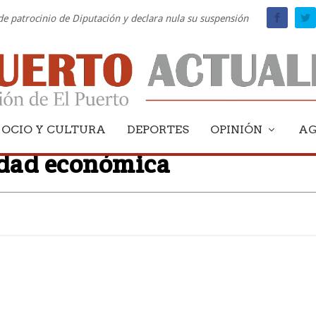
 de patrocinio de Diputación y declara nula su suspensión
senta en El Puerto en
OCIO Y CULTURA
DEPORTES
OPINIÓN
A
idad económica