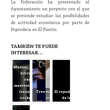
La Federación ha presentado al
Ayuntamiento un proyecto con el que
se pretende estudiar las posibilidades
de actividad económica por parte de
Feprodeca en El Puerto.
TAMBIÉN TE PUEDE
INTERESAR...
Manual, automático o
híbrido: cómo
cambia el
mantenimiento de la
transmisión en
Tres maravillosos
El repudiable drama
coches usados
colores
de la Guerra