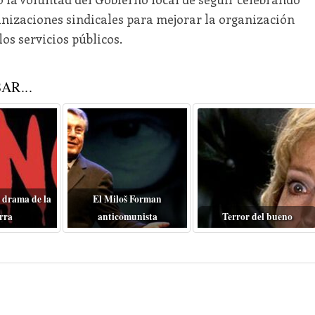
anizaciones sindicales para mejorar la organización
os servicios públicos.
AR...
 drama de la
El Miloš Forman
rra
anticomunista
Terror del bueno