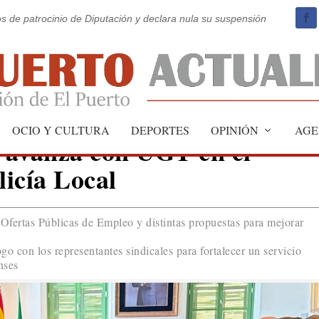
os de patrocinio de Diputación y declara nula su suspensión
OCIO Y CULTURA
DEPORTES
OPINIÓN
AGE
 avanza con UGT en el
licía Local
 Ofertas Públicas de Empleo y distintas propuestas para mejorar
go con los representantes sindicales para fortalecer un servicio
nses