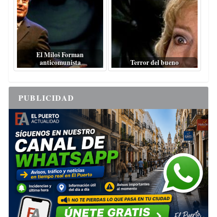
El Miloš Forman
anticomunista
Terror del bueno
PUBLICIDAD