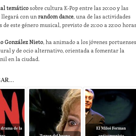
ial temático
sobre cultura K-Pop entre las 20:00 y las
e llegará con un
random dance
, una de las actividades
 de este género musical, previsto de 21:00 a 22:00 horas
io González Nieto
, ha animado a los jóvenes portuense
ural y de ocio alternativo, orientada a fomentar la
nil en la ciudad.
AR...
 drama de la
El Miloš Forman
rra
Terror del bueno
anticomunista