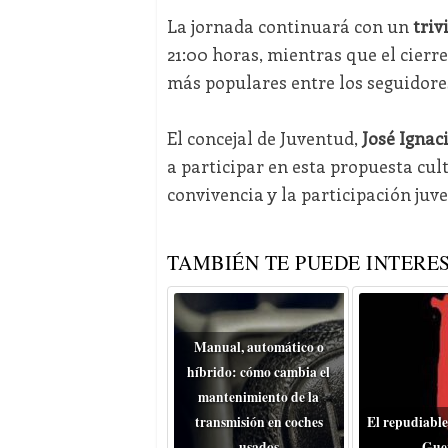
La jornada continuará con un
triv
21:00 horas, mientras que el cierr
más populares entre los seguidores
El concejal de Juventud,
José Ignac
a participar en esta propuesta cult
convivencia y la participación juve
TAMBIÉN TE PUEDE INTERES
Manual, automático o
híbrido: cómo cambia el
mantenimiento de la
transmisión en coches
El repudiable
usados
Gue