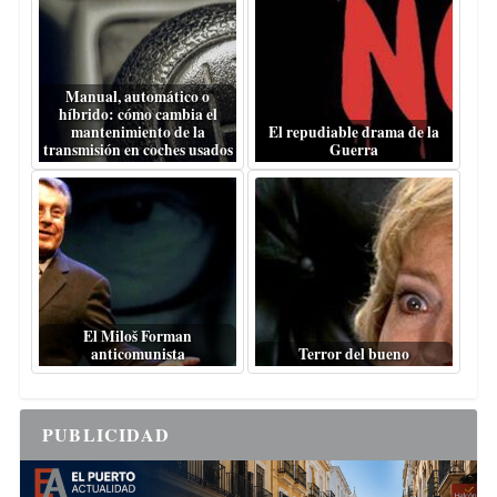
Manual, automático o
híbrido: cómo cambia el
mantenimiento de la
El repudiable drama de la
transmisión en coches usados
Guerra
El Miloš Forman
anticomunista
Terror del bueno
PUBLICIDAD