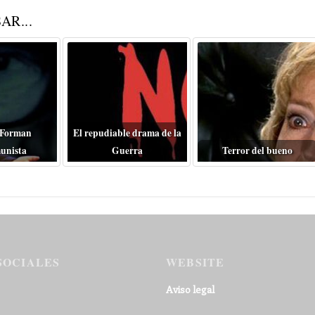
AR...
 Forman
El repudiable drama de la
unista
Guerra
Terror del bueno
SOCIALES
WEBSITE
Aviso legal