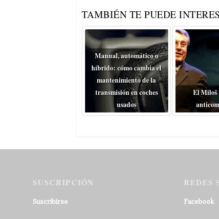
TAMBIÉN TE PUEDE INTERES
Manual, automático o
híbrido: cómo cambia el
mantenimiento de la
transmisión en coches
El Miloš
usados
anticom
SUSCRIPCIÓN
REDES 
Suscribirse
Facebook