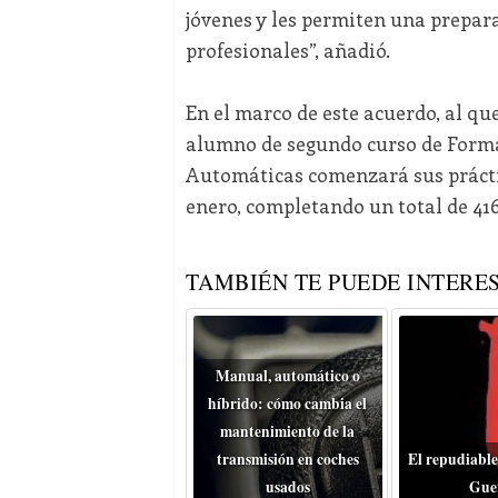
jóvenes y les permiten una prepara
profesionales”, añadió.
En el marco de este acuerdo, al qu
alumno de segundo curso de Formac
Automáticas comenzará sus prácticas
enero, completando un total de 416
TAMBIÉN TE PUEDE INTERES
Manual, automático o
híbrido: cómo cambia el
mantenimiento de la
transmisión en coches
El repudiable
usados
Gue