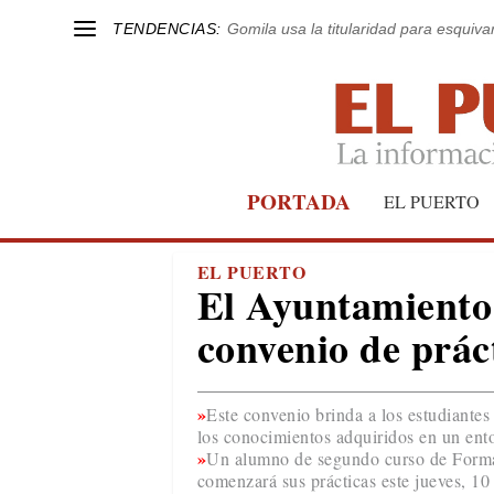
TENDENCIAS:
Gomila usa la titularidad para esquivar
PORTADA
EL PUERTO
EL PUERTO
El Ayuntamiento 
convenio de prác
Este convenio brinda a los estudiantes
los conocimientos adquiridos en un ento
Un alumno de segundo curso de Formac
comenzará sus prácticas este jueves, 10