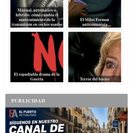
Manual, automático o
híbrido: cómo cambia el
mantenimiento de la
El Miloš Forman
transmisión en coches usados
anticomunista
El repudiable drama de la
Guerra
Terror del bueno
PUBLICIDAD