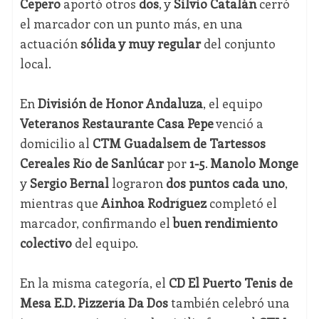
Cepero
aportó otros
dos
, y
Silvio Catalán
cerró
el marcador con un punto más, en una
actuación
sólida y muy regular
del conjunto
local.
En
División de Honor Andaluza
, el equipo
Veteranos Restaurante Casa Pepe
venció a
domicilio al
CTM Guadalsem de Tartessos
Cereales Río de Sanlúcar
por
1-5
.
Manolo Monge
y
Sergio Bernal
lograron
dos puntos cada uno
,
mientras que
Ainhoa Rodríguez
completó el
marcador, confirmando el
buen rendimiento
colectivo
del equipo.
En la misma categoría, el
CD El Puerto Tenis de
Mesa E.D. Pizzería Da Dos
también celebró una