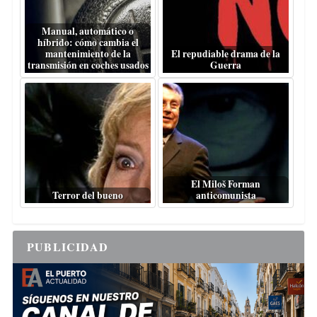
Manual, automático o
híbrido: cómo cambia el
mantenimiento de la
El repudiable drama de la
transmisión en coches usados
Guerra
El Miloš Forman
Terror del bueno
anticomunista
PUBLICIDAD