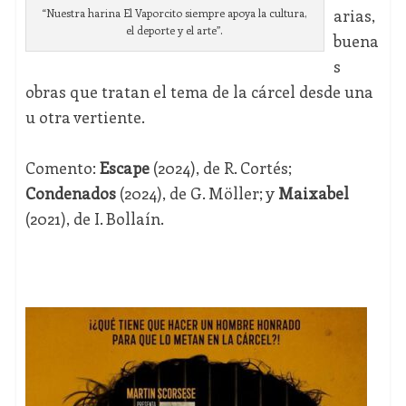
arias,
“Nuestra harina El Vaporcito siempre apoya la cultura,
el deporte y el arte”.
buena
s
obras que tratan el tema de la cárcel desde una
u otra vertiente.
Comento:
Escape
(2024), de R. Cortés;
Condenados
(2024), de G. Möller; y
Maixabel
(2021), de I. Bollaín.