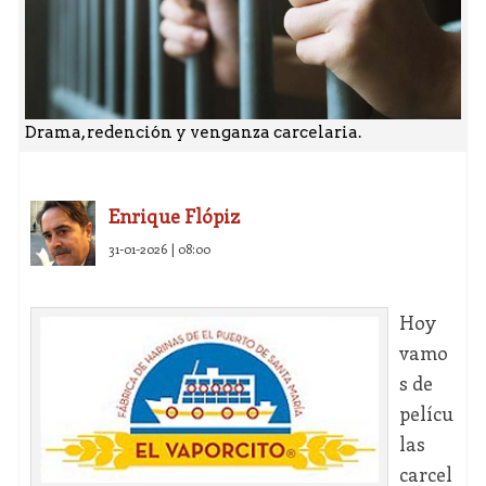
Drama, redención y venganza carcelaria.
Enrique Flópiz
31-01-2026 | 08:00
Hoy
vamo
s de
pelícu
las
carcel