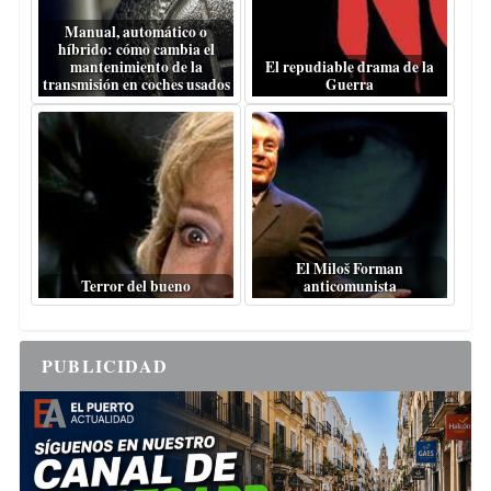
Manual, automático o
híbrido: cómo cambia el
mantenimiento de la
El repudiable drama de la
transmisión en coches usados
Guerra
El Miloš Forman
Terror del bueno
anticomunista
PUBLICIDAD