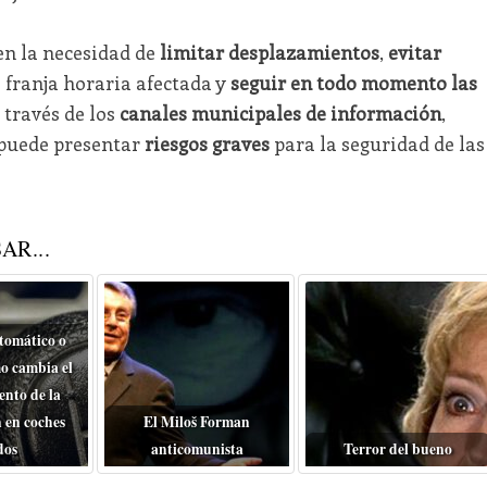
en la necesidad de
limitar desplazamientos
,
evitar
 franja horaria afectada y
seguir en todo momento las
 través de los
canales municipales de información
,
 puede presentar
riesgos graves
para la seguridad de las
AR...
tomático o
o cambia el
nto de la
 en coches
El Miloš Forman
dos
anticomunista
Terror del bueno