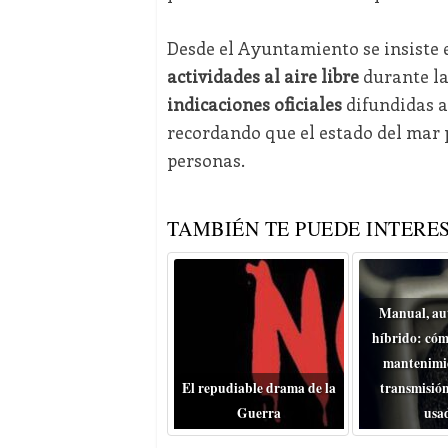
Desde el Ayuntamiento se insiste 
actividades al aire libre
durante la
indicaciones oficiales
difundidas a
recordando que el estado del mar
personas.
TAMBIÉN TE PUEDE INTERES
Manual, au
híbrido: cóm
mantenimie
El repudiable drama de la
transmisión
Guerra
usa