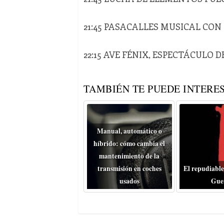
21:45 PASACALLES MUSICAL CON
22:15 AVE FÉNIX, ESPECTÁCULO 
TAMBIÉN TE PUEDE INTERES
Manual, automático o
híbrido: cómo cambia el
mantenimiento de la
transmisión en coches
El repudiable
usados
Gue