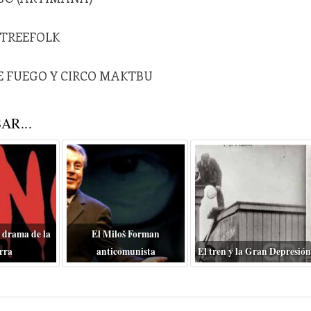
 TREEFOLK
DE FUEGO Y CIRCO MAKTBU
AR...
 drama de la
El Miloš Forman
rra
anticomunista
El tren y la Gran Depresión