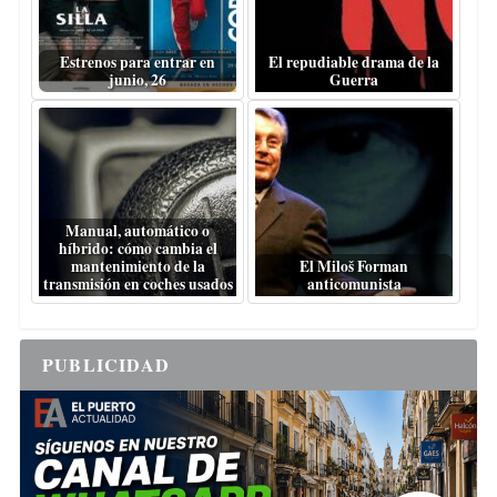
Estrenos para entrar en
El repudiable drama de la
junio, 26
Guerra
Manual, automático o
híbrido: cómo cambia el
mantenimiento de la
El Miloš Forman
transmisión en coches usados
anticomunista
PUBLICIDAD