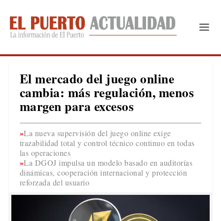
El mercado del juego online
cambia: más regulación, menos
margen para excesos
La nueva supervisión del juego online exige
trazabilidad total y control técnico continuo en todas
las operaciones
La DGOJ impulsa un modelo basado en auditorías
dinámicas, cooperación internacional y protección
reforzada del usuario