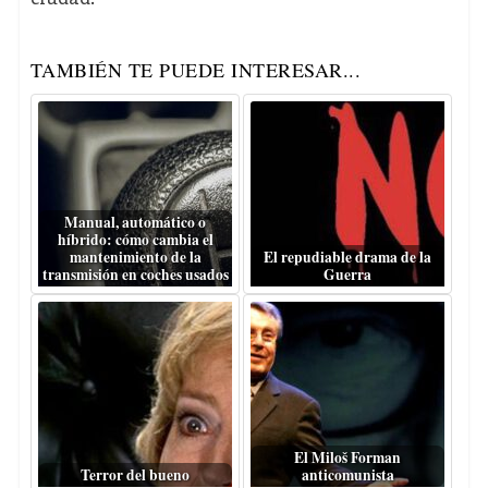
TAMBIÉN TE PUEDE INTERESAR...
Manual, automático o
híbrido: cómo cambia el
mantenimiento de la
El repudiable drama de la
transmisión en coches usados
Guerra
El Miloš Forman
Terror del bueno
anticomunista