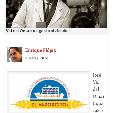
Val del Omar: un genio olvidado.
Enrique Flópiz
12-11-2025 | 08:00
José
Val
del
Omar
(1904-
1982)