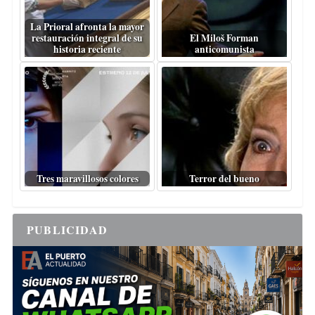
La Prioral afronta la mayor
restauración integral de su
El Miloš Forman
historia reciente
anticomunista
Tres maravillosos colores
Terror del bueno
PUBLICIDAD