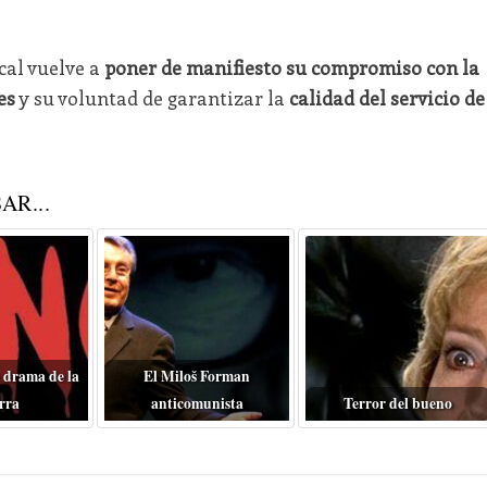
cal vuelve a
poner de manifiesto su compromiso con la
es
y su voluntad de garantizar la
calidad del servicio de
AR...
 drama de la
El Miloš Forman
rra
anticomunista
Terror del bueno