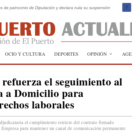
os de patrocinio de Diputación y declara nula su suspensión
OCIO Y CULTURA
DEPORTES
OPINIÓN
AGE
refuerza el seguimiento al
a a Domicilio para
rechos laborales
djudicataria el cumplimiento estricto del contrato firmado
de Empresa para mantener un canal de comunicación permanente