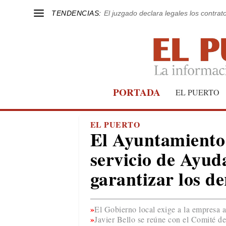
TENDENCIAS:
El juzgado declara legales los contrat
PORTADA
EL PUERTO
EL PUERTO
El Ayuntamiento 
servicio de Ayud
garantizar los de
El Gobierno local exige a la empresa a
Javier Bello se reúne con el Comité 