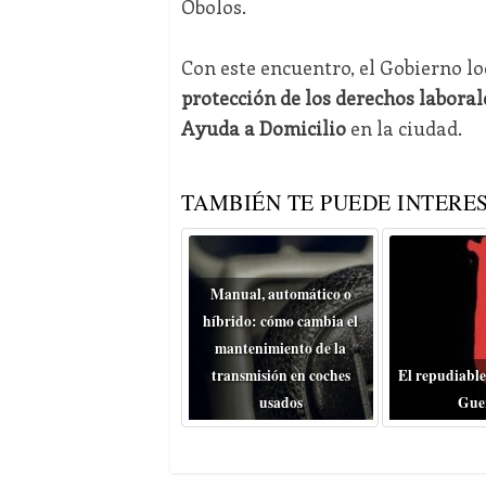
Óbolos.
Con este encuentro, el Gobierno lo
protección de los derechos laboral
Ayuda a Domicilio
en la ciudad.
TAMBIÉN TE PUEDE INTERES
Manual, automático o
híbrido: cómo cambia el
mantenimiento de la
transmisión en coches
El repudiable
usados
Gue