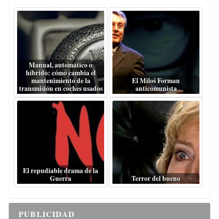
Manual, automático o
híbrido: cómo cambia el
mantenimiento de la
El Miloš Forman
transmisión en coches usados
anticomunista
El repudiable drama de la
Guerra
Terror del bueno
PUBLICIDAD