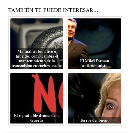
TAMBIÉN TE PUEDE INTERESAR...
Manual, automático o
híbrido: cómo cambia el
mantenimiento de la
El Miloš Forman
transmisión en coches usados
anticomunista
El repudiable drama de la
Guerra
Terror del bueno