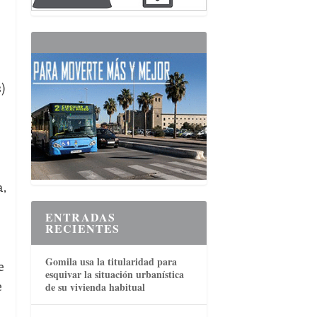
)
a,
ENTRADAS
RECIENTES
Gomila usa la titularidad para
e
esquivar la situación urbanística
e
de su vivienda habitual