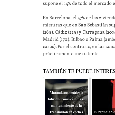
supone el 14% de todo el mercado e
En Barcelona, el 47% de las vivien
mientras que en San Sebastián supo
(26%), Cádiz (22%) y Tarragona (20%
Madrid (17%), Bilbao o Palma (ambo
casos). Por el contrario, en las z
prácticamente inexistente.
TAMBIÉN TE PUEDE INTERES
Manual, automático o
híbrido: cómo cambia el
mantenimiento de la
transmisión en coches
El repudiable