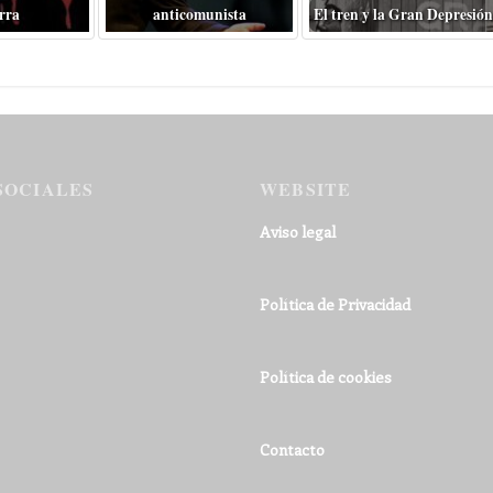
rra
anticomunista
El tren y la Gran Depresión
SOCIALES
WEBSITE
Aviso legal
Política de Privacidad
Política de cookies
Contacto