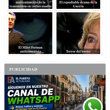
mantenimiento de la
El repudiable drama de la
transmisión en coches usados
Guerra
El Miloš Forman
anticomunista
Terror del bueno
PUBLICIDAD