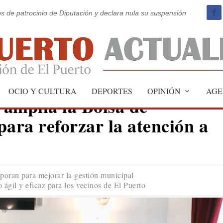
os de patrocinio de Diputación y declara nula su suspensión
OCIO Y CULTURA
DEPORTES
OPINIÓN
AGE
amplía la Bolsa de
para reforzar la atención a
rporan para mejorar la gestión municipal
 ágil y eficaz para los vecinos de El Puerto