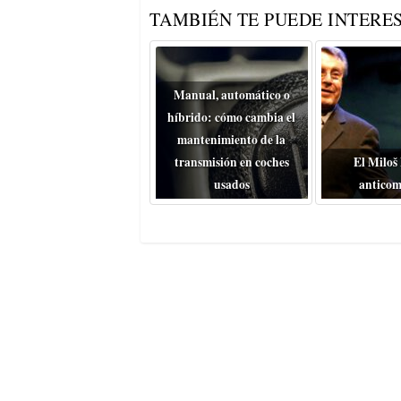
TAMBIÉN TE PUEDE INTERES
Manual, automático o
híbrido: cómo cambia el
mantenimiento de la
transmisión en coches
El Miloš
usados
anticom