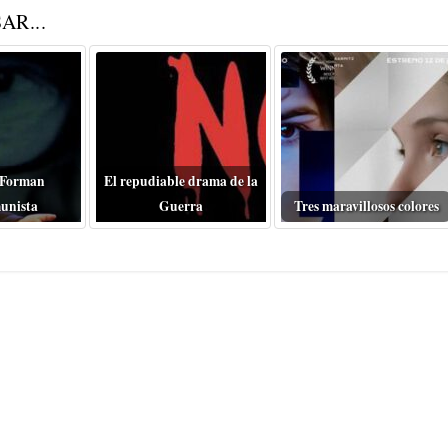
AR...
 Forman
El repudiable drama de la
unista
Guerra
Tres maravillosos colores