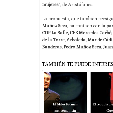
mujeres”
, de Aristófanes.
La propuesta, que también persig
Muñoz Seca
, ha contado con la pa
CDP La Salle, CEE Mercedes Carbó, 
de la Torre, Arboleda, Mar de Cádiz
Banderas, Pedro Muñoz Seca, Juan
TAMBIÉN TE PUEDE INTERES
El Miloš Forman
El repudiable
anticomunista
Gue