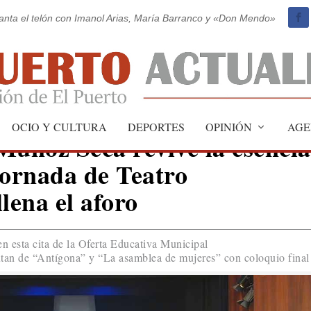
vanta el telón con Imanol Arias, María Barranco y «Don Mendo»
OCIO Y CULTURA
DEPORTES
OPINIÓN
AGE
Muñoz Seca revive la esencia
Jornada de Teatro
lena el aforo
en esta cita de la Oferta Educativa Municipal
tan de “Antígona” y “La asamblea de mujeres” con coloquio final