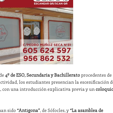
 de
4º de ESO, Secundaria y Bachillerato
procedentes de
actividad, los estudiantes presencian la escenificación d
a
, con una introducción explicativa previa y un
coloqui
 han sido
“Antígona”
, de Sófocles, y
“La asamblea de