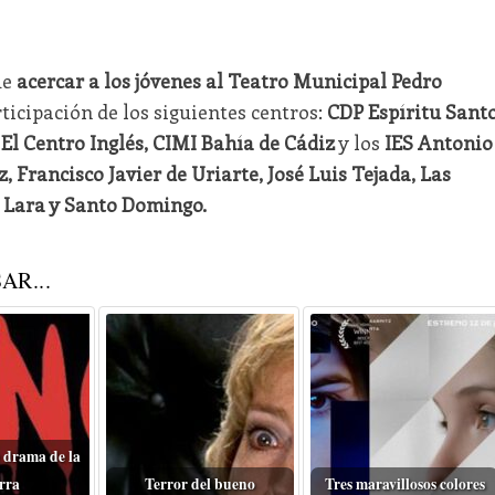
ue
acercar a los jóvenes al Teatro Municipal Pedro
rticipación de los siguientes centros:
CDP Espíritu Santo
El Centro Inglés, CIMI Bahía de Cádiz
y los
IES Antonio
, Francisco Javier de Uriarte, José Luis Tejada, Las
 Lara y Santo Domingo.
AR...
 drama de la
rra
Terror del bueno
Tres maravillosos colores