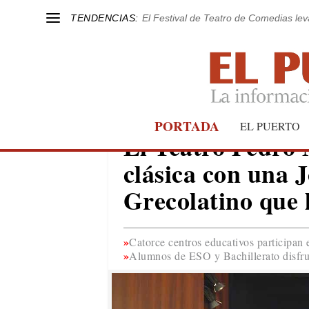
TENDENCIAS:
El Festival de Teatro de Comedias le
PORTADA
EL PUERTO
EL PUERTO
El Teatro Pedro 
clásica con una 
Grecolatino que l
Catorce centros educativos participan 
Alumnos de ESO y Bachillerato disfru