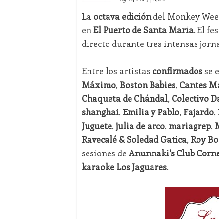
La
octava edición
del Monkey Weeke
en
El Puerto de Santa María
. El f
directo durante tres intensas jorn
Entre los artistas
confirmados
se 
Máximo
,
Boston Babies
,
Cantes Ma
Chaqueta de Chándal
,
Colectivo D
shanghai
,
Emilia y Pablo
,
Fajardo
,
Juguete
,
julia de arco
,
mariagrep
,
Ravecalé & Soledad Gatica
,
Roy Bo
sesiones de
Anunnaki's Club Corn
karaoke Los Jaguares
.