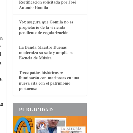
Rectificación solicitada por José
Antonio Gomila
Vox asegura que Gomila no es
propietario de la vivienda
pendiente de regularización
as
o
La Banda Maestro Dueñas
moderniza su sede y amplía su
i
Escuela de Música
a
,
Trece patios históricos se
iluminarán con mariposas en una
e
,
nueva cita con el patrimonio
portuense
as
PUBLICIDAD