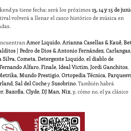
nd ya tiene fecha: será los próximos
13, 14 y 15 de juni
estival volverá a llenar el casco histórico de música en
adas.
encuentran
Amor Líquido
,
Arianna Casellas & Kauê
,
Be
lditos
|
Pedro de Dios & Antonio Fernández
,
Carlangas
a Silva
,
Cometa
,
Detergente Líquido
,
el diablo de
Fernando Alfaro
,
Finale
,
Ideal Victim
,
Jordi Ganchitos
,
Metrika
,
Mundo Prestigio
,
Ortopedia Técnica
,
Parquesv
rland
,
Sal del Coche
y
Susobrino
. También habrá
er
,
Bazofia
,
Clyde
,
DJ Man
,
Nix
, y, cómo no, el ya clásico