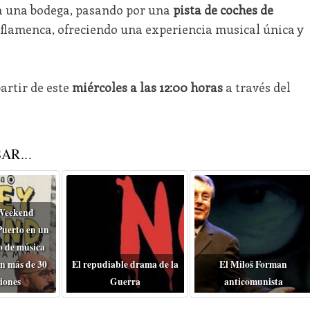
o a una bodega, pasando por una
pista de coches de
a flamenca, ofreciendo una experiencia musical única y
artir de este
miércoles a las 12:00 horas
a través del
AR...
Weekend
Puerto en un
o de música
n más de 30
El repudiable drama de la
El Miloš Forman
iones
Guerra
anticomunista