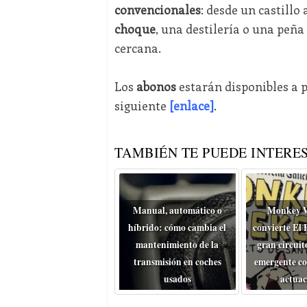
convencionales
: desde un castill
choque
, una destilería o una peñ
cercana.
Los
abonos
estarán disponibles a p
siguiente
[enlace]
.
TAMBIÉN TE PUEDE INTERES
Manual, automático o
Monkey 
híbrido: cómo cambia el
convierte El 
mantenimiento de la
gran circuit
transmisión en coches
emergente co
usados
actuac