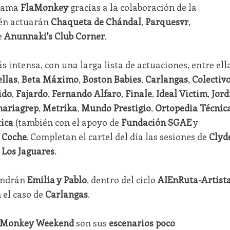
grama
FlaMonkey
gracias a la colaboración de la
ién actuarán
Chaqueta de Chándal
,
Parquesvr
,
e
Anunnaki's Club Corner
.
s intensa, con una larga lista de actuaciones, entre ell
llas
,
Beta Máximo
,
Boston Babies
,
Carlangas
,
Colectiv
ido
,
Fajardo
,
Fernando Alfaro
,
Finale
,
Ideal Victim
,
Jord
ariagrep
,
Metrika
,
Mundo Prestigio
,
Ortopedia Técnic
ica
(también con el apoyo de
Fundación SGAE
y
l Coche
. Completan el cartel del día las sesiones de
Clyd
 Los Jaguares
.
pondrán
Emilia y Pablo
, dentro del ciclo
AIEnRuta-Artist
n el caso de
Carlangas
.
Monkey Weekend
son sus
escenarios poco