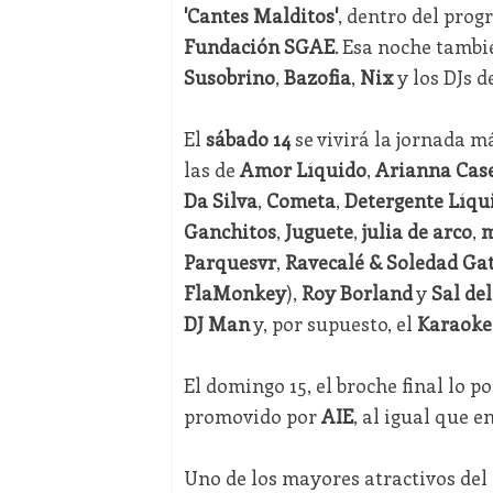
'Cantes Malditos'
, dentro del pro
Fundación SGAE
. Esa noche tamb
Susobrino
,
Bazofia
,
Nix
y los DJs d
El
sábado 14
se vivirá la jornada má
las de
Amor Líquido
,
Arianna Case
Da Silva
,
Cometa
,
Detergente Líqu
Ganchitos
,
Juguete
,
julia de arco
,
m
Parquesvr
,
Ravecalé & Soledad Gat
FlaMonkey
),
Roy Borland
y
Sal de
DJ Man
y, por supuesto, el
Karaoke
El domingo 15, el broche final lo 
promovido por
AIE
, al igual que e
Uno de los mayores atractivos del