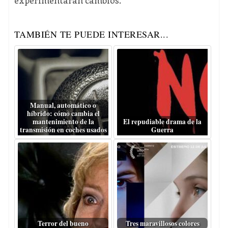
experimentarán cambios.
TAMBIÉN TE PUEDE INTERESAR...
Manual, automático o
híbrido: cómo cambia el
mantenimiento de la
El repudiable drama de la
transmisión en coches usados
Guerra
Terror del bueno
Tres maravillosos colores