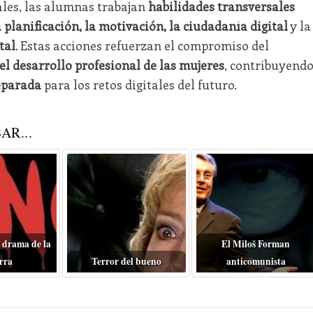
les, las alumnas trabajan
habilidades transversales
a planificación, la motivación, la ciudadanía digital
y la
tal
. Estas acciones refuerzan el compromiso del
el desarrollo profesional de las mujeres
, contribuyend
eparada
para los retos digitales del futuro.
AR...
 drama de la
El Miloš Forman
rra
Terror del bueno
anticomunista