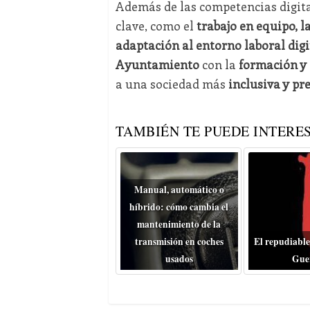
Además de las competencias digita
clave, como el
trabajo en equipo, l
adaptación al entorno laboral digi
Ayuntamiento
con la
formación y 
a una sociedad más
inclusiva y pr
TAMBIÉN TE PUEDE INTERES
Manual, automático o
híbrido: cómo cambia el
mantenimiento de la
transmisión en coches
El repudiable
usados
Gue