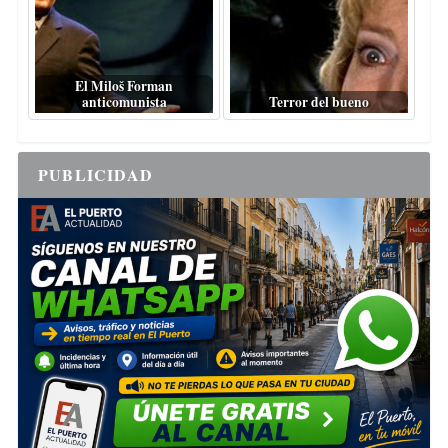
El Miloš Forman
anticomunista
Terror del bueno
PUBLICIDAD