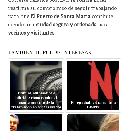
reafirma su compromiso de seguir trabajando
para que
El Puerto de Santa María
continúe
siendo una
ciudad segura y ordenada
para
vecinos y visitantes
.
TAMBIÉN TE PUEDE INTERESAR...
Manual, automático o
híbrido: cómo cambia el
mantenimiento de la
El repudiable drama de la
transmisión en coches usados
Guerra