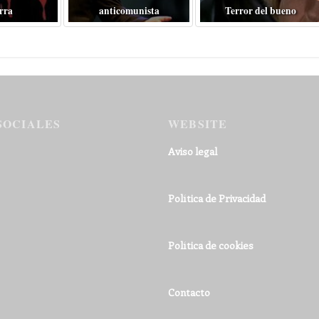
rra
anticomunista
Terror del bueno
SOCIALES
WEBSITE
Aviso legal
Política de Privacidad
Política de cookies
Contacto