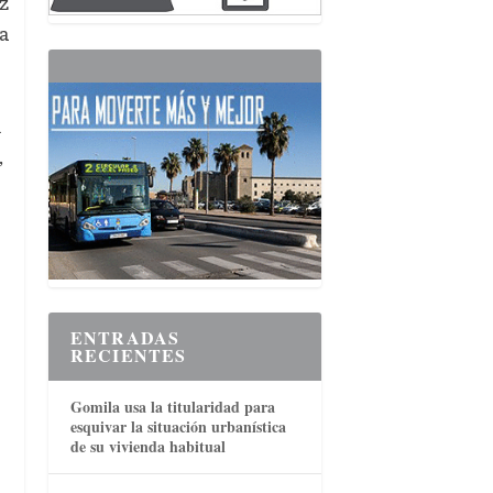
z
ia
n
,
ENTRADAS
RECIENTES
Gomila usa la titularidad para
esquivar la situación urbanística
de su vivienda habitual