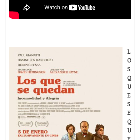
L
O
S
Q
U
E
S
E
Q
U
E