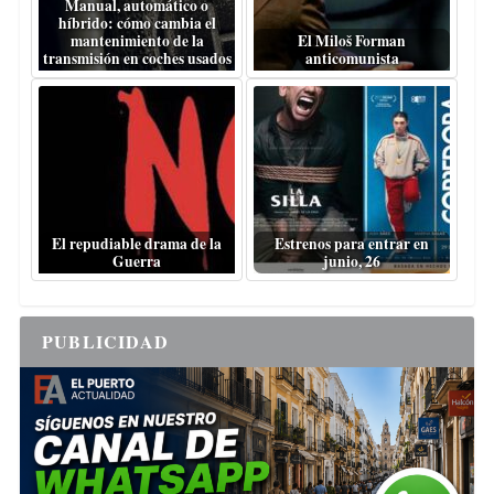
Manual, automático o
híbrido: cómo cambia el
mantenimiento de la
El Miloš Forman
transmisión en coches usados
anticomunista
El repudiable drama de la
Estrenos para entrar en
Guerra
junio, 26
PUBLICIDAD