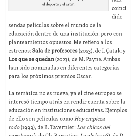
el deporte y el arte”.
coinci
dido
sendas películas sobre el mundo de la
educación dentro de una institución, pero con
planteamientos opuestos. Me refiero a los
estrenos:
Sala de profesores
(2023), de I. Çatak; y
Los que se quedan
(2023), de M. Payne. Ambas
han sido nominadas en diferentes categorías
para los próximos premios Oscar.
La temática no es nueva, ya el cine europeo se
interesó tiempo atrás en rendir cuenta sobre la
educación en instituciones educativas. Ejemplos
de ello son películas como
Hoy empieza
todo
(1999), de B. Tavernier;
Los chicos del
coro
(2004), de Ch. Barratier;
La ola
(2008), de D.