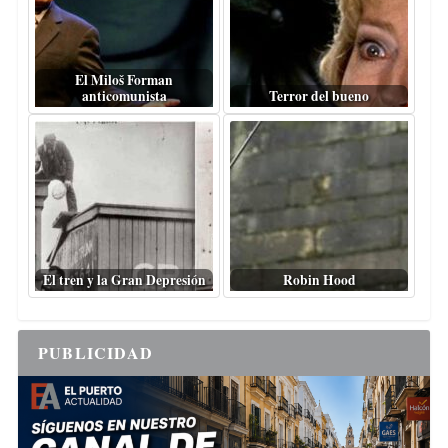
El Miloš Forman
anticomunista
Terror del bueno
El tren y la Gran Depresión
Robin Hood
PUBLICIDAD