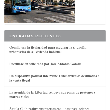
ENTRADAS RECIENTES
Gomila usa la titularidad para esquivar la situación
urbanística de su vivienda habitual
Rectificación solicitada por José Antonio Gomila
Un dispositivo policial interviene 1.080 artículos destinados a
la venta ilegal
La avenida de la Libertad renueva sus pasos de peatones y
marcas viales
Águila Club reabre sus puertas con unas instalaciones