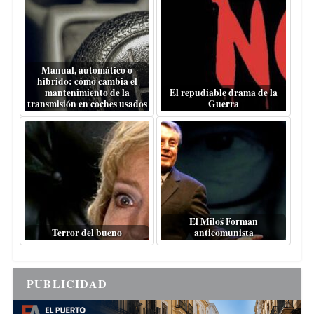
Manual, automático o
híbrido: cómo cambia el
mantenimiento de la
El repudiable drama de la
transmisión en coches usados
Guerra
El Miloš Forman
Terror del bueno
anticomunista
PUBLICIDAD